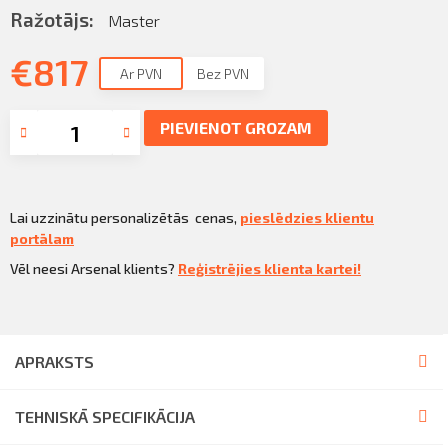
Sazināties
Ražotājs:
Master
KLIENTU PORTĀLS
Iziet
€
817
Ar PVN
Bez PVN
KĻŪT PAR KLIENTU
PIEVIENOT GROZAM
Lai uzzinātu personalizētās cenas,
pieslēdzies klientu
portālam
Vēl neesi Arsenal klients?
Reģistrējies klienta kartei!
APRAKSTS
TEHNISKĀ SPECIFIKĀCIJA