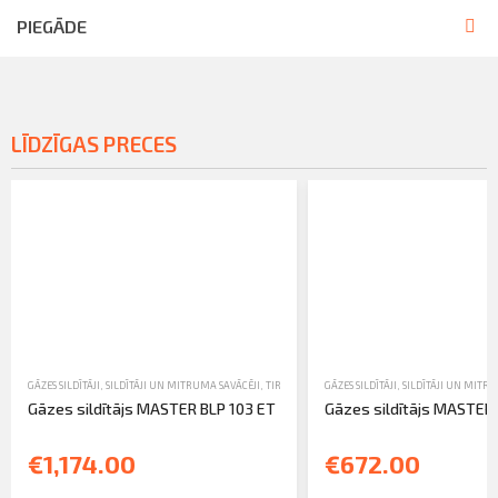
PIEGĀDE
LĪDZĪGAS PRECES
GĀZES SILDĪTĀJI
,
SILDĪTĀJI UN MITRUMA SAVĀCĒJI
,
TIRDZNIECĪBA
GĀZES SILDĪTĀJI
,
SILDĪTĀJI UN MITR
Gāzes sildītājs MASTER BLP 103 ET
Gāzes sildītājs MASTER 
€1,174.00
€672.00