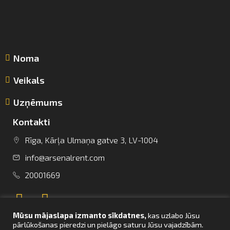
Noma
Veikals
Uzņēmums
Kontakti
Rīga, Kārļa Ulmaņa gatve 3, LV-1004
info@arsenalrent.com
info@arsenalrent.com
20001669
+37120001669
Mūsu mājaslapa izmanto sīkdatnes,
kas uzlabo Jūsu
Lietuva
Latvija
Igaunija
pārlūkošanas pieredzi un pielāgo saturu Jūsu vajadzībām.