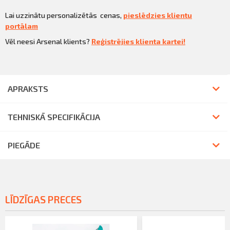
Lai uzzinātu personalizētās cenas,
pieslēdzies klientu
portālam
Vēl neesi Arsenal klients?
Reģistrējies klienta kartei!
APRAKSTS
TEHNISKĀ SPECIFIKĀCIJA
PIEGĀDE
LĪDZĪGAS PRECES