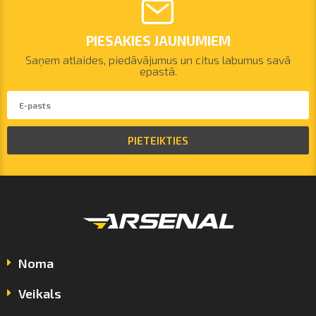
PIESAKIES JAUNUMIEM
Saņem atlaides, piedāvājumus un citus labumus savā
epastā.
PIETEIKTIES
Noma
Veikals