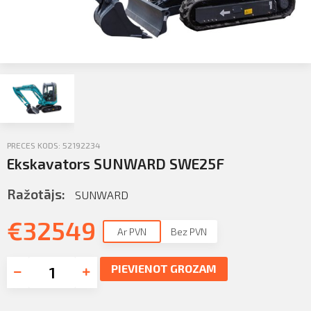
Sazināties
KLIENTU PORTĀLS
Iziet
KĻŪT PAR KLIENTU
PRECES KODS: 52192234
Ekskavators SUNWARD SWE25F
Ražotājs:
SUNWARD
€
32549
Ar PVN
Bez PVN
PIEVIENOT GROZAM