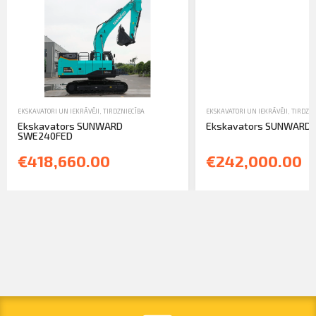
EKSKAVATORI UN IEKRĀVĒJI
,
TIRDZNIECĪBA
EKSKAVATORI UN IEKRĀVĒJI
,
TIRDZNI
Ekskavators SUNWARD
Ekskavators SUNWARD
SWE240FED
€418,660.00
€242,000.00