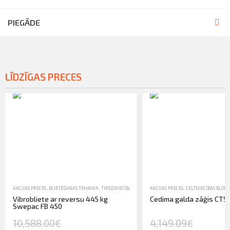
PIEGĀDE
LĪDZĪGAS PRECES
AKCIJAS PRECES
,
BLIETĒŠANAS TEHNIKA
,
TIRDZNIECĪBA
,
VIBROBLIETES
AKCIJAS PRECES
,
CELTNIECĪBAS BLOKU
Vibrobliete ar reversu 445 kg
Cedima galda zāģis CTS
Swepac FB 450
10,588.00€
4,149.09€