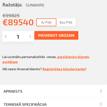
Sazināties
Ražotājs:
SUNWARD
KLIENTU PORTĀLS
Iziet
€
99825
€
89540
KĻŪT PAR KLIENTU
Ar PVN
Bez PVN
PIEVIENOT GROZAM
Lai uzzinātu personalizētās cenas,
pieslēdzies klientu
portālam
Vēl neesi Arsenal klients?
Reģistrējies klienta kartei!
APRAKSTS
TEHNISKĀ SPECIFIKĀCIJA