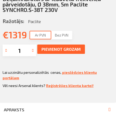
Sazināties
pārveidotāju, Ø 38mm, 5m Paclite
KLIENTU PORTĀLS
SYNCHRO.S-38T 230V
Iziet
KĻŪT PAR KLIENTU
Ražotājs:
Paclite
€
1319
Ar PVN
Bez PVN
PIEVIENOT GROZAM
Lai uzzinātu personalizētās cenas,
pieslēdzies klientu
portālam
Vēl neesi Arsenal klients?
Reģistrējies klienta kartei!
APRAKSTS