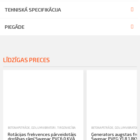
TEHNISKĀ SPECIFIKĀCIJA
PIEGĀDE
LĪDZĪGAS PRECES
BETONAPSTRĀDE
,
DZIĻUMVIBRATORI
,
TIRDZNIECĪBA
BETONAPSTRĀDE
,
DZIĻUMVIBRATORI
Rotācijas frekvences pārveidotājs
Ģenerators augstas fr
drošības rāmī Swepac PVC6.0 KVA
Swepac PVFG Y1.8 1.8KVA 