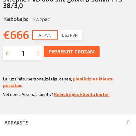
Sazināties
38/3,0
KLIENTU PORTĀLS
Iziet
Ražotājs:
Swepac
KĻŪT PAR KLIENTU
€
666
Ar PVN
Bez PVN
PIEVIENOT GROZAM
Lai uzzinātu personalizētās cenas,
pieslēdzies klientu
portālam
Vēl neesi Arsenal klients?
Reģistrējies klienta kartei!
APRAKSTS