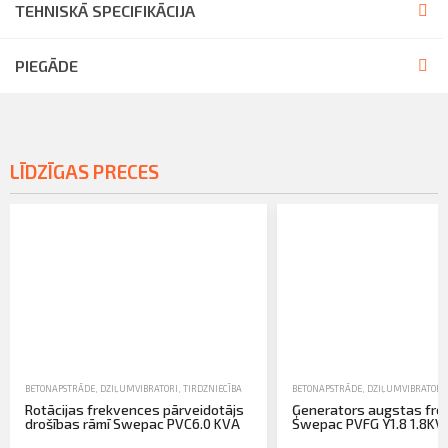
TEHNISKĀ SPECIFIKĀCIJA
PIEGĀDE
LĪDZĪGAS PRECES
BETONAPSTRĀDE
,
DZIĻUMVIBRATORI
,
TIRDZNIECĪBA
BETONAPSTRĀDE
,
DZIĻUMVIBRATORI
Rotācijas frekvences pārveidotājs
Ģenerators augstas fr
drošības rāmī Swepac PVC6.0 KVA
Swepac PVFG Y1.8 1.8KVA 