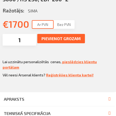
Sazināties
KLIENTU PORTĀLS
Ražotājs:
SIMA
Iziet
KĻŪT PAR KLIENTU
€
1700
Ar PVN
Bez PVN
PIEVIENOT GROZAM
Lai uzzinātu personalizētās cenas,
pieslēdzies klientu
portālam
Vēl neesi Arsenal klients?
Reģistrējies klienta kartei!
APRAKSTS
TEHNISKĀ SPECIFIKĀCIJA