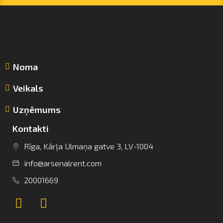
Noma
Veikals
Uzņēmums
Kontakti
Rīga, Kārļa Ulmaņa gatve 3, LV-1004
info@arsenalrent.com
info@arsenalrent.com
20001669
+37120001669