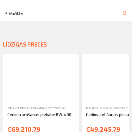
PIEGĀDE
LĪDZĪGAS PRECES
DIMANTA URBŠANAS IEKĀRTAS
,
TIRDZNIECĪBA
DIMANTA URBŠANAS IEKĀRTAS
,
TIRD
Cedima urbšanas piekabe BW-400
Cedima urbšanas pieka
€69,210.79
€49,245.79