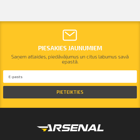
PIESAKIES JAUNUMIEM
Saņem atlaides, piedāvājumus un citus labumus savā
epastā.
PIETEIKTIES