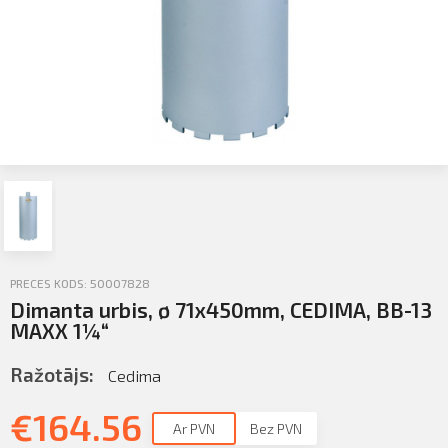
Sazināties
KLIENTU PORTĀLS
Iziet
KĻŪT PAR KLIENTU
PRECES KODS: 50007828
Dimanta urbis, ø 71x450mm, CEDIMA, BB-13
MAXX 1¼“
Ražotājs:
Cedima
€
164.56
Ar PVN
Bez PVN