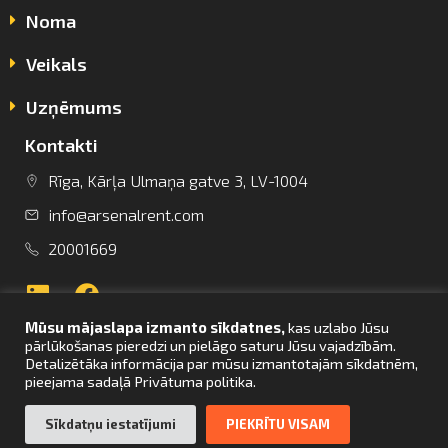
Noma
Veikals
Uzņēmums
Kontakti
info@arsenalrent.com
Rīga, Kārļa Ulmaņa gatve 3, LV-1004
info@arsenalrent.com
+37120001669
20001669
Lietuva
Latvija
Igaunija
Mūsu mājaslapa izmanto sīkdatnes,
kas uzlabo Jūsu
pārlūkošanas pieredzi un pielāgo saturu Jūsu vajadzībām.
Detalizētāka informācija par mūsu izmantotajām sīkdatnēm,
pieejama sadaļā Privātuma politika.
UZ SĀKUMU
Sīkdatņu iestatījumi
PIEKRĪTU VISAM
© Arsenal Tehnikas noma 2021. Visas tiesības aizsargātas. Mājaslapas
izstrāde –
bettrweb.com