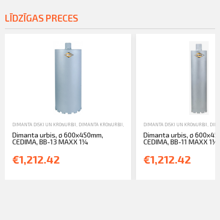
LĪDZĪGAS PRECES
DIMANTA DISKI UN KROŅURBJI
,
DIMANTA KROŅURBJI
,
TIRDZNIECĪBA
DIMANTA DISKI UN KROŅURBJI
,
DIMA
Dimanta urbis, ø 600x450mm,
Dimanta urbis, ø 600x4
CEDIMA, BB-13 MAXX 1¼
CEDIMA, BB-11 MAXX 1¼
€1,212.42
€1,212.42