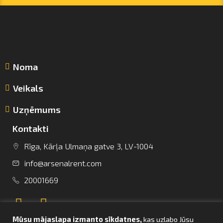
Noma
Veikals
Uzņēmums
Kontakti
Rīga, Kārļa Ulmaņa gatve 3, LV-1004
info@arsenalrent.com
info@arsenalrent.com
20001669
+37120001669
Mūsu mājaslapa izmanto sīkdatnes,
kas uzlabo Jūsu
Lietuva
Latvija
Igaunija