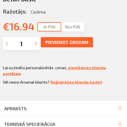
Sazināties
KLIENTU PORTĀLS
Ražotājs:
Cedima
Iziet
€
16.94
KĻŪT PAR KLIENTU
Ar PVN
Bez PVN
PIEVIENOT GROZAM
Lai uzzinātu personalizētās cenas,
pieslēdzies klientu
portālam
Vēl neesi Arsenal klients?
Reģistrējies klienta kartei!
APRAKSTS
TEHNISKĀ SPECIFIKĀCIJA