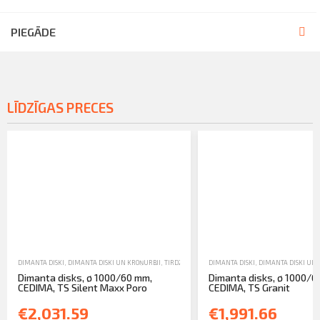
PIEGĀDE
LĪDZĪGAS PRECES
DIMANTA DISKI
,
DIMANTA DISKI UN KROŅURBJI
,
TIRDZNIECĪBA
DIMANTA DISKI
,
DIMANTA DISKI UN 
Dimanta disks, ø 1000/60 mm,
Dimanta disks, ø 1000/6
CEDIMA, TS Silent Maxx Poro
CEDIMA, TS Granit
€2,031.59
€1,991.66