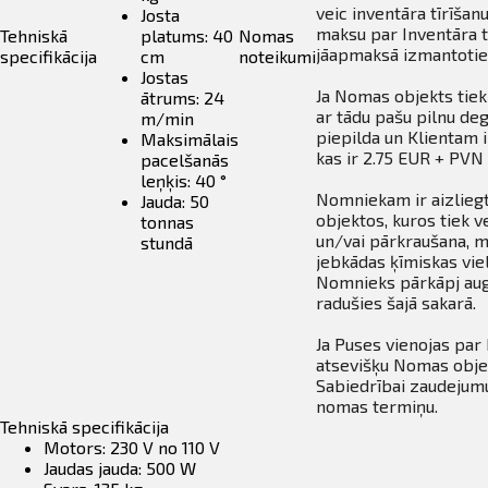
veic inventāra tīrīša
Josta
maksu par Inventāra t
Tehniskā
platums: 40
Nomas
jāapmaksā izmantotie
specifikācija
cm
noteikumi
Jostas
Ja Nomas objekts tiek
ātrums: 24
ar tādu pašu pilnu deg
m/min
piepilda un Klientam 
Maksimālais
kas ir 2.75 EUR + PVN l
pacelšanās
leņķis: 40 °
Nomniekam ir aizliegt
Jauda: 50
objektos, kuros tiek v
tonnas
un/vai pārkraušana, m
stundā
jebkādas ķīmiskas viel
Nomnieks pārkāpj aug
radušies šajā sakarā.
Ja Puses vienojas par
atsevišķu Nomas obje
Sabiedrībai zaudejum
nomas termiņu.
Tehniskā specifikācija
Motors: 230 V no 110 V
Jaudas jauda: 500 W