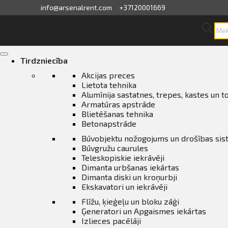
info@arsenalrent.com
+37120001669
Pro
sea
skats
Skip
to
Tirdzniecība
content
fila informācija
Akcijas preces
Lietota tehnika
Alumīnija sastatnes, trepes, kastes un t
ini, pavadzīmes
Armatūras apstrāde
Blietēšanas tehnika
sājumu saraksts
Betonapstrāde
Būvobjektu nožogojums un drošības si
Būvgružu caurules
ijas, piedāvājumi
Teleskopiskie iekrāvēji
Dimanta urbšanas iekārtas
ījumi
Dimanta diski un kroņurbji
Ekskavatori un iekrāvēji
Flīžu, ķieģeļu un bloku zāģi
erves daļu pasūtīšana
Ģeneratori un Apgaismes iekārtas
Izlieces pacēlāji