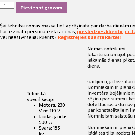
Būvgružu
Pievienot grozam
konveijerlenta,4,5m,
Etramo
Mini-
Šai tehnikai nomas maksa tiek aprēķinata par darba dienām un
Maxi,
Lai uzzinātu personalizētās cenas,
pieslēdzies klientu port
230v
Vēl neesi Arsenal klients?
Reģistrējies klienta kartei!
daudzums
Nomas noteikumi
Iekārtu iznomājot pēc 
nākamās dienas plkst.
diena.
Gadījumā, ja Inventāru
Nomniekam ir pienākum
Inventāra bojājumiem 
Tehniskā
rēķinu par summu, ka
specifikācija
defektācijas aktu nav 
Motors: 230
par konstatētajiem In
V no 110 V
Nomniekam saistošu r
Jaudas jauda:
500 W
Nomniekam ir pienāku
Svars: 135
kādā tas tika nodots 
kg