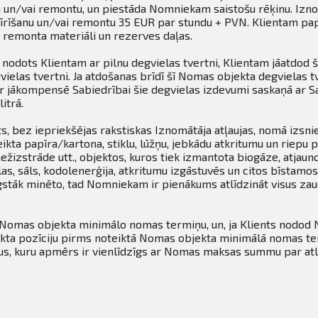
nu un/vai remontu, un piestāda Nomniekam saistošu rēķinu. Iz
īrīšanu un/vai remontu 35 EUR par stundu + PVN. Klientam pa
 remonta materiāli un rezerves daļas.
 nodots Klientam ar pilnu degvielas tvertni, Klientam jāatdod 
vielas tvertni. Ja atdošanas brīdī šī Nomas objekta degvielas t
ir jākompensē Sabiedrībai šie degvielas izdevumi saskaņā ar 
itrā.
s, bez iepriekšējas rakstiskas Iznomātāja atļaujas, nomā izsni
eikta papīra/kartona, stiklu, lūžņu, jebkādu atkritumu un riepu 
ežizstrāde utt., objektos, kuros tiek izmantota biogāze, atjaun
as, sāls, kodolenerģija, atkritumu izgāstuvēs un citos bīstamos
stāk minēto, tad Nomniekam ir pienākums atlīdzināt visus za
 Nomas objekta minimālo nomas termiņu, un, ja Klients nodod 
kta pozīciju pirms noteiktā Nomas objekta minimālā nomas ter
us, kuru apmērs ir vienlīdzīgs ar Nomas maksas summu par at