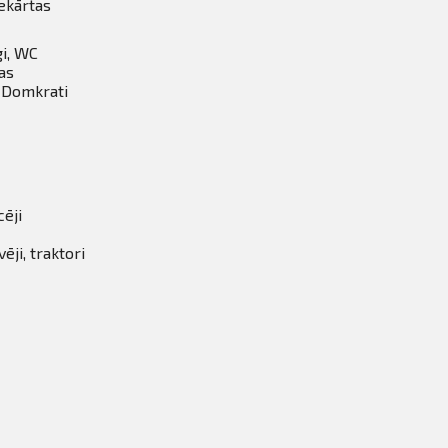
ekārtas
gi, WC
as
, Domkrati
cēji
ji, traktori