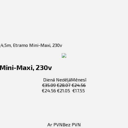
,4,5m, Etramo Mini-Maxi, 230v
 Mini-Maxi, 230v
Dienā
Nedēļā
Mēnesī
€
35.09
€
28.07
€
24.56
€
24.56
€
21.05
€
17.55
Ar PVN
Bez PVN