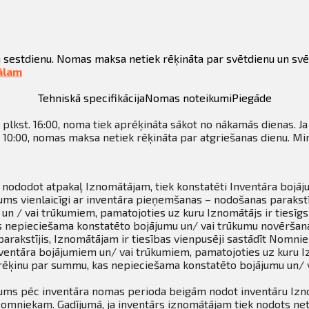
 sestdienu. Nomas maksa netiek rēķināta par svētdienu un svē
ālam
Tehniskā specifikācija
Nomas noteikumi
Piegāde
plkst. 16:00, noma tiek aprēķināta sākot no nākamās dienas. Ja 
 10:00, nomas maksa netiek rēķināta par atgriešanas dienu. Mi
 nododot atpakaļ Iznomātājam, tiek konstatēti Inventāra bojāju
s vienlaicīgi ar inventāra pieņemšanas – nodošanas parakstīt
un / vai trūkumiem, pamatojoties uz kuru Iznomātājs ir tiesīg
s nepieciešama konstatēto bojājumu un/ vai trūkumu novēršana
parakstījis, Iznomātājam ir tiesības vienpusēji sastādīt Nomni
ventāra bojājumiem un/ vai trūkumiem, pamatojoties uz kuru Izn
ēķinu par summu, kas nepieciešama konstatēto bojājumu un/ v
ms pēc inventāra nomas perioda beigām nodot inventāru Iznom
Nomniekam. Gadījumā, ja inventārs iznomātājam tiek nodots net