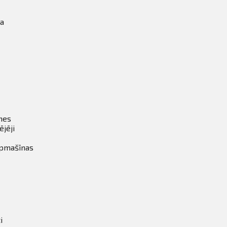
ka
tnes
ējēji
īpmašīnas
i