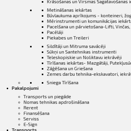
Krāsošanas un Virsmas Sagatavošanas i
Metināšanas iekārtas
Būvlaukuma aprīkojums - konteineri, žo
Mērinstrumenti un komunikācijas iekārt
Pacelšana un pārvietošana-Lifti, Vinčas
Pacēlāji
Piekabes un Treileri
Sildītāji un Mitruma savācēji
Sūkņi un Santehnikas instrumenti
Teleskopiskie un Noliktavu iekrāvēji
Tīrīšanas iekārtas- Mazgātāji, Putekļusū
Zāģēšana un Griešana
Zemes darbu tehnika-ekskavatori, iekrāvē
Sniega Tīrīšana
Pakalpojumi
Transports un piegāde
Nomas tehnikas apdrošināšana
Rerent
Finansēšana
Serviss
E-Sign
Transports