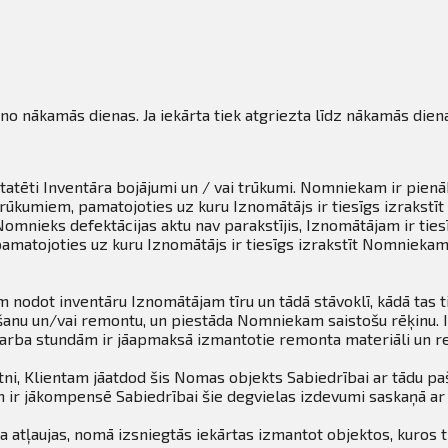
 no nākamās dienas. Ja iekārta tiek atgriezta līdz nākamās dien
statēti Inventāra bojājumi un / vai trūkumi. Nomniekam ir pie
i trūkumiem, pamatojoties uz kuru Iznomātājs ir tiesīgs izrak
Nomnieks defektācijas aktu nav parakstījis, Iznomātājam ir tie
amatojoties uz kuru Iznomātājs ir tiesīgs izrakstīt Nomnieka
odot inventāru Iznomātājam tīru un tādā stāvoklī, kādā tas 
īrīšanu un/vai remontu, un piestāda Nomniekam saistošu rēķinu
arba stundām ir jāapmaksā izmantotie remonta materiāli un r
ni, Klientam jāatdod šis Nomas objekts Sabiedrībai ar tādu paš
am ir jākompensē Sabiedrībai šie degvielas izdevumi saskaņā ar
 atļaujas, nomā izsniegtās iekārtas izmantot objektos, kuros ti