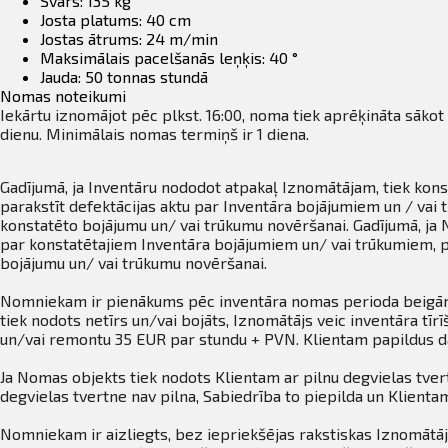
Svars: 135 kg
Josta platums: 40 cm
Jostas ātrums: 24 m/min
Maksimālais pacelšanās leņķis: 40 °
Jauda: 50 tonnas stundā
Nomas noteikumi
Iekārtu iznomājot pēc plkst. 16:00, noma tiek aprēķināta sākot
dienu. Minimālais nomas termiņš ir 1 diena.
Gadījumā, ja Inventāru nododot atpakaļ Iznomātājam, tiek kon
parakstīt defektācijas aktu par Inventāra bojājumiem un / va
konstatēto bojājumu un/ vai trūkumu novēršanai. Gadījumā, ja 
par konstatētajiem Inventāra bojājumiem un/ vai trūkumiem, p
bojājumu un/ vai trūkumu novēršanai.
Nomniekam ir pienākums pēc inventāra nomas perioda beigām n
tiek nodots netīrs un/vai bojāts, Iznomātājs veic inventāra t
un/vai remontu 35 EUR par stundu + PVN. Klientam papildus d
Ja Nomas objekts tiek nodots Klientam ar pilnu degvielas tvert
degvielas tvertne nav pilna, Sabiedrība to piepilda un Klient
Nomniekam ir aizliegts, bez iepriekšējas rakstiskas Iznomātāja