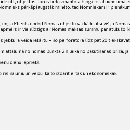
de utt., objektos, kuros tiek izmantota biogāze, atjaunojamā en
a Nomnieks pārkāpj augstāk minēto, tad Nomniekam ir pienākum
 un, ja Klients nodod Nomas objektu vai kādu atsevišķu Nomas
ru apmērs ir vienlīdzīgs ar Nomas maksas summu par atlikušo
s jebkura veida iekārtu – no perforatora līdz pat 20 t ekskava
m attālumā no nomas punkta 2 h laikā no pasūtīšanas brīža, ja 
ienu dienu iepriekš.
 risinājumu un veidu, kā to izdarīt ērtāk un ekonomiskāk.