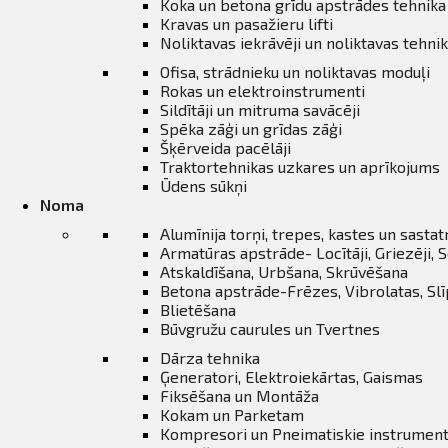
ināties
Koka un betona grīdu apstrādes tehnika
Kravas un pasažieru lifti
Noliktavas iekrāvēji un noliktavas tehni
t
Ofisa, strādnieku un noliktavas moduļi
Rokas un elektroinstrumenti
Sildītāji un mitruma savācēji
Spēka zāģi un grīdas zāģi
Šķērveida pacēlāji
Traktortehnikas uzkares un aprīkojums
Ūdens sūkņi
Noma
Alumīnija torņi, trepes, kastes un sasta
Armatūras apstrāde- Locītāji, Griezēji, S
Atskaldīšana, Urbšana, Skrūvēšana
Betona apstrāde-Frēzes, Vibrolatas, Sl
Blietēšana
Būvgružu caurules un Tvertnes
Dārza tehnika
Ģeneratori, Elektroiekārtas, Gaismas
Fiksēšana un Montāža
Kokam un Parketam
Kompresori un Pneimatiskie instrument