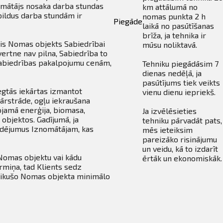
nomātājs nosaka darba stundas
km attālumā no
pildus darba stundām ir
nomas punkta 2 h
Piegāde
laikā no pasūtīšanas
brīža, ja tehnika ir
šis Nomas objekts Sabiedrībai
mūsu noliktavā.
vertne nav pilna, Sabiedrība to
Sabiedrības pakalpojumu cenām,
Tehniku piegādāsim 7
dienas nedēļā, ja
pasūtījums tiek veikts
egtās iekārtas izmantot
vienu dienu iepriekš.
pārstrāde, ogļu iekraušana
ojamā enerģija, biomasa,
Ja izvēlēsieties
 objektos. Gadījumā, ja
tehniku pārvadāt pats,
udējumus Iznomātājam, kas
mēs ieteiksim
pareizāko risinājumu
un veidu, kā to izdarīt
Nomas objektu vai kādu
ērtāk un ekonomiskāk.
miņa, tad Klients sedz
likušo Nomas objekta minimālo