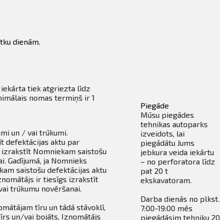
tku dienām.
iekārta tiek atgriezta līdz
nimālais nomas termiņš ir 1
Piegāde
Mūsu piegādes
tehnikas autoparks
mi un / vai trūkumi.
izveidots, lai
 defektācijas aktu par
piegādātu Jums
s izrakstīt Nomniekam saistošu
jebkura veida iekārtu
i. Gadījumā, ja Nomnieks
– no perforatora līdz
ekam saistošu defektācijas aktu
pat 20 t
omātājs ir tiesīgs izrakstīt
ekskavatoram.
ai trūkumu novēršanai.
Darba dienās no plkst.
ātājam tīru un tādā stāvoklī,
7:00-19:00 mēs
īrs un/vai bojāts, Iznomātājs
piegādāsim tehniku 20