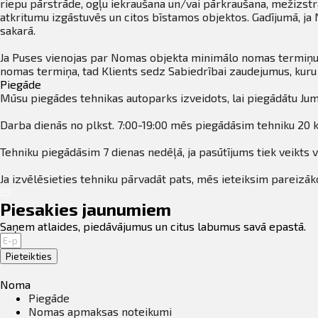
riepu pārstrāde, ogļu iekraušana un/vai pārkraušana, mežizstrā
atkritumu izgāstuvēs un citos bīstamos objektos. Gadījumā, j
sakarā.
Ja Puses vienojas par Nomas objekta minimālo nomas termiņu,
nomas termiņa, tad Klients sedz Sabiedrībai zaudejumus, ku
Piegāde
Mūsu piegādes tehnikas autoparks izveidots, lai piegādātu Jum
Darba dienās no plkst. 7:00-19:00 mēs piegādāsim tehniku 20 k
Tehniku piegādāsim 7 dienas nedēļā, ja pasūtījums tiek veikts v
Ja izvēlēsieties tehniku pārvadāt pats, mēs ieteiksim pareizāko
Piesakies jaunumiem
Saņem atlaides, piedāvājumus un citus labumus savā epastā.
Pieteikties
Noma
Piegāde
Nomas apmaksas noteikumi