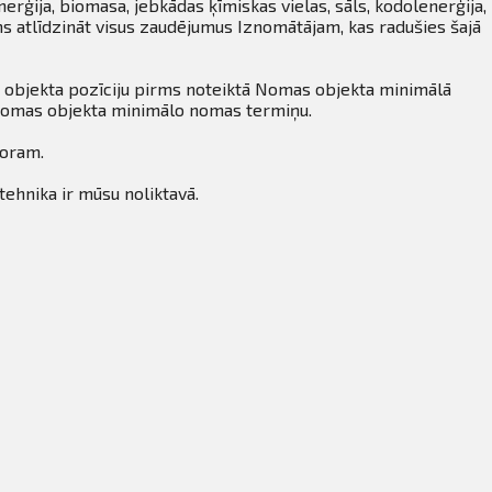
erģija, biomasa, jebkādas ķīmiskas vielas, sāls, kodolenerģija,
s atlīdzināt visus zaudējumus Iznomātājam, kas radušies šajā
 objekta pozīciju pirms noteiktā Nomas objekta minimālā
 Nomas objekta minimālo nomas termiņu.
toram.
tehnika ir mūsu noliktavā.