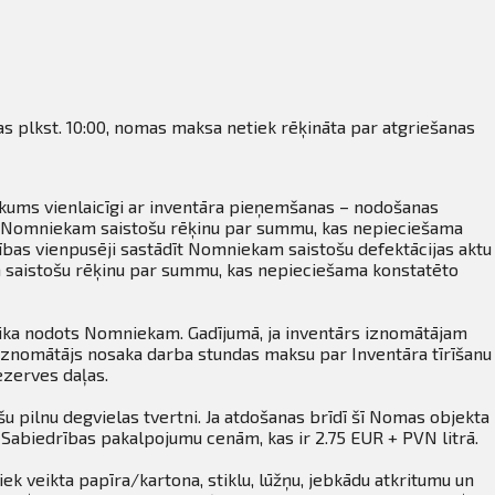
as plkst. 10:00, nomas maksa netiek rēķināta par atgriešanas
nākums vienlaicīgi ar inventāra pieņemšanas – nodošanas
stīt Nomniekam saistošu rēķinu par summu, kas nepieciešama
sības vienpusēji sastādīt Nomniekam saistošu defektācijas aktu
m saistošu rēķinu par summu, kas nepieciešama konstatēto
tika nodots Nomniekam. Gadījumā, ja inventārs iznomātājam
. Iznomātājs nosaka darba stundas maksu par Inventāra tīrīšanu
ezerves daļas.
u pilnu degvielas tvertni. Ja atdošanas brīdī šī Nomas objekta
 Sabiedrības pakalpojumu cenām, kas ir 2.75 EUR + PVN litrā.
ek veikta papīra/kartona, stiklu, lūžņu, jebkādu atkritumu un