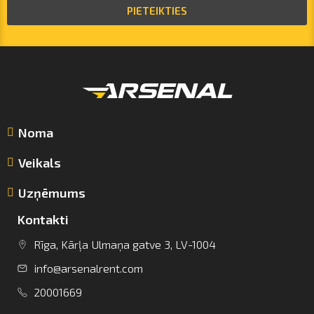
PIETEIKTIES
Noma
Veikals
Uzņēmums
Kontakti
Rīga, Kārļa Ulmaņa gatve 3, LV-1004
info@arsenalrent.com
info@arsenalrent.com
20001669
+37120001669