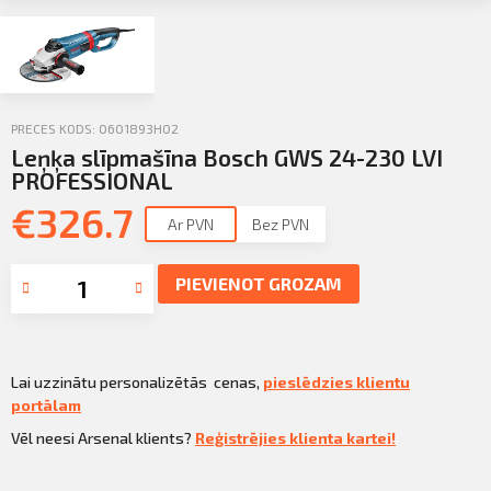
Sazināties
KLIENTU PORTĀLS
Iziet
KĻŪT PAR KLIENTU
PRECES KODS: 0601893H02
Leņķa slīpmašīna Bosch GWS 24-230 LVI
PROFESSIONAL
€
326.7
Ar PVN
Bez PVN
PIEVIENOT GROZAM
Lai uzzinātu personalizētās cenas,
pieslēdzies klientu
portālam
Vēl neesi Arsenal klients?
Reģistrējies klienta kartei!