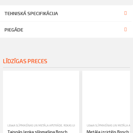
TEHNISKĀ SPECIFIKĀCIJA
PIEGĀDE
LĪDZĪGAS PRECES
LEŅĶA SLĪPMAŠĪNAS UN METĀLA APSTRĀDE
,
ROKAS UN ELEKTROINSTRUMENTI
LEŅĶA SLĪPMAŠĪNAS UN METĀLA AP
,
TIRDZNIECĪBA
Taisnās leņķa slīpmašina Bosch
Metāla izcirtējs Bosch G