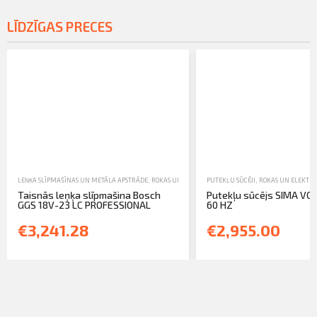
LĪDZĪGAS PRECES
LEŅĶA SLĪPMAŠĪNAS UN METĀLA APSTRĀDE
,
ROKAS UN ELEKTROINSTRUMENTI
PUTEKĻU SŪCĒJI
,
,
TIRDZNIECĪBA
ROKAS UN ELEKTR
Taisnās leņķa slīpmašina Bosch
Putekļu sūcējs SIMA VC
GGS 18V-23 LC PROFESSIONAL
60 HZ
€3,241.28
€2,955.00