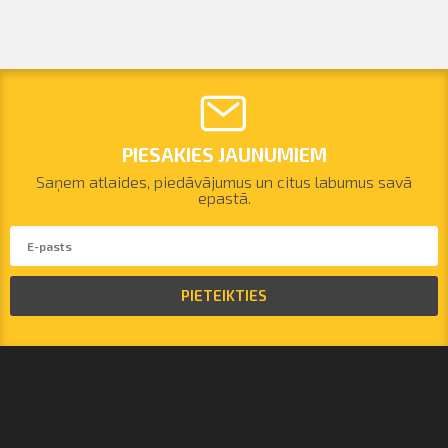
PIESAKIES JAUNUMIEM
Saņem atlaides, piedāvājumus un citus labumus savā
epastā.
PIETEIKTIES