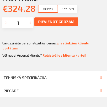
Sazināties
€
324.28
KLIENTU PORTĀLS
Ar PVN
Bez PVN
Iziet
KĻŪT PAR KLIENTU
PIEVIENOT GROZAM
Lai uzzinātu personalizētās cenas,
pieslēdzies klientu
portālam
Vēl neesi Arsenal klients?
Reģistrējies klienta kartei!
TEHNISKĀ SPECIFIKĀCIJA
PIEGĀDE