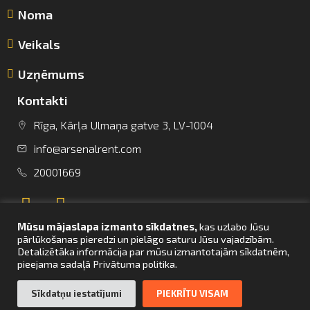
Noma
Veikals
Uzņēmums
Kontakti
Rīga, Kārļa Ulmaņa gatve 3, LV-1004
info@arsenalrent.com
info@arsenalrent.com
20001669
+37120001669
Mūsu mājaslapa izmanto sīkdatnes,
kas uzlabo Jūsu
Lietuva
Latvija
Igaunija
pārlūkošanas pieredzi un pielāgo saturu Jūsu vajadzībām.
Detalizētāka informācija par mūsu izmantotajām sīkdatnēm,
pieejama sadaļā Privātuma politika.
UZ SĀKUMU
Sīkdatņu iestatījumi
PIEKRĪTU VISAM
© Arsenal Tehnikas noma 2021. Visas tiesības aizsargātas. Mājaslapas
izstrāde –
bettrweb.com