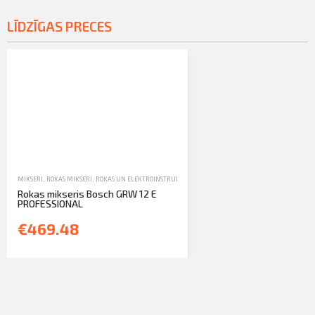
LĪDZĪGAS PRECES
MIKSERI
,
ROKAS MIKSERI
,
ROKAS UN ELEKTROINSTRUMENTI
,
TIRDZNIECĪBA
Rokas mikseris Bosch GRW 12 E
PROFESSIONAL
€469.48