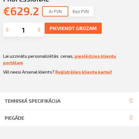
Sazināties
€
629.2
KLIENTU PORTĀLS
Ar PVN
Bez PVN
Iziet
KĻŪT PAR KLIENTU
PIEVIENOT GROZAM
Lai uzzinātu personalizētās cenas,
pieslēdzies klientu
portālam
Vēl neesi Arsenal klients?
Reģistrējies klienta kartei!
TEHNISKĀ SPECIFIKĀCIJA
PIEGĀDE