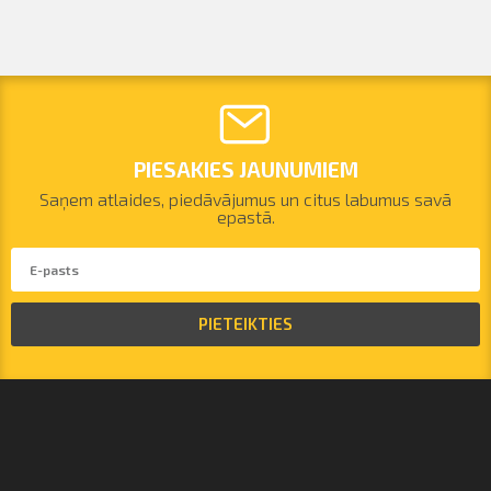
PIESAKIES JAUNUMIEM
Saņem atlaides, piedāvājumus un citus labumus savā
epastā.
PIETEIKTIES