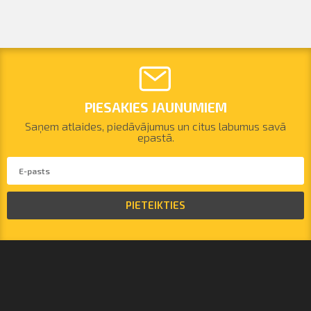
PIESAKIES JAUNUMIEM
Saņem atlaides, piedāvājumus un citus labumus savā
epastā.
PIETEIKTIES