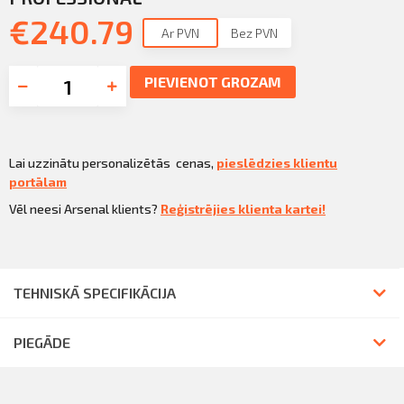
Sazināties
€
240.79
KLIENTU PORTĀLS
Ar PVN
Bez PVN
Iziet
KĻŪT PAR KLIENTU
PIEVIENOT GROZAM
Lai uzzinātu personalizētās cenas,
pieslēdzies klientu
portālam
Vēl neesi Arsenal klients?
Reģistrējies klienta kartei!
TEHNISKĀ SPECIFIKĀCIJA
PIEGĀDE