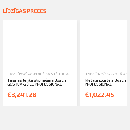
LĪDZĪGAS PRECES
LEŅĶA SLĪPMAŠĪNAS UN METĀLA APSTRĀDE
,
ROKAS UN ELEKTROINSTRUMENTI
LEŅĶA SLĪPMAŠĪNAS UN METĀLA AP
,
TIRDZNIECĪBA
Taisnās leņķa slīpmašina Bosch
Metāla izcirtējs Bosch G
GGS 18V-23 LC PROFESSIONAL
PROFESSIONAL
€3,241.28
€1,022.45