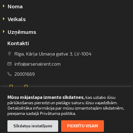
Noma
Veikals
Uzņēmums
Kontakti
Rīga, Kārļa Ulmaņa gatve 3, LV-1004
info@arsenalrent.com
info@arsenalrent.com
20001669
+37120001669
Mūsu mājaslapa izmanto sīkdatnes,
kas uzlabo Jūsu
Lietuva
Latvija
Igaunija
pārlūkošanas pieredzi un pielāgo saturu Jūsu vajadzībām.
Detalizētāka informācija par mūsu izmantotajām sīkdatnēm,
pieejama sadaļā Privātuma politika.
UZ SĀKUMU
Sīkdatņu iestatījumi
PIEKRĪTU VISAM
© Arsenal Tehnikas noma 2021. Visas tiesības aizsargātas. Mājaslapas
izstrāde –
bettrweb.com