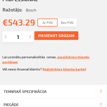
Sazināties
KLIENTU PORTĀLS
Ražotājs:
Bosch
Iziet
€
543.29
KĻŪT PAR KLIENTU
Ar PVN
Bez PVN
PIEVIENOT GROZAM
Lai uzzinātu personalizētās cenas,
pieslēdzies klientu
portālam
Vēl neesi Arsenal klients?
Reģistrējies klienta kartei!
TEHNISKĀ SPECIFIKĀCIJA
PIEGĀDE