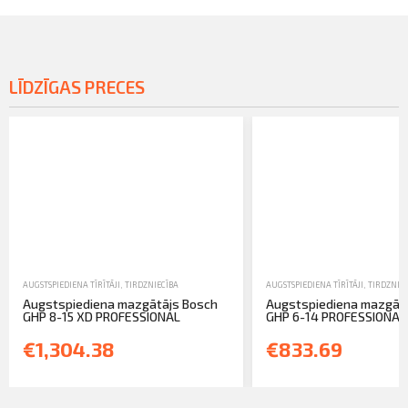
LĪDZĪGAS PRECES
AUGSTSPIEDIENA TĪRĪTĀJI
,
TIRDZNIECĪBA
AUGSTSPIEDIENA TĪRĪTĀJI
,
TIRDZNIE
Augstspiediena mazgātājs Bosch
Augstspiediena mazgāt
GHP 8-15 XD PROFESSIONAL
GHP 6-14 PROFESSIONAL
€1,304.38
€833.69