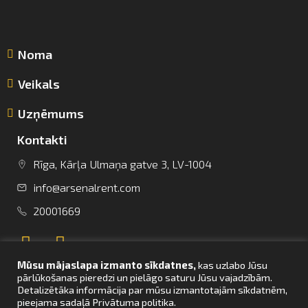
Noma
Veikals
Uzņēmums
Kontakti
Rīga, Kārļa Ulmaņa gatve 3, LV-1004
info@arsenalrent.com
info@arsenalrent.com
20001669
+37120001669
Mūsu mājaslapa izmanto sīkdatnes,
kas uzlabo Jūsu
Lietuva
Latvija
Igaunija
pārlūkošanas pieredzi un pielāgo saturu Jūsu vajadzībām.
Detalizētāka informācija par mūsu izmantotajām sīkdatnēm,
pieejama sadaļā Privātuma politika.
UZ SĀKUMU