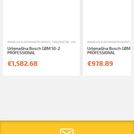
ROKAS UN ELEKTROINSTRUMENTI
,
TIRDZNIECĪBA
,
URBMAŠĪNAS UN SKRUVMAŠĪNAS
ROKAS UN ELEKTROINSTRUMENTI
,
T
Urbjmašīna Bosch GBM 50-2
Urbjmašīna Bosch GBM 2
PROFESSIONAL
PROFESSIONAL
€1,582.68
€978.89