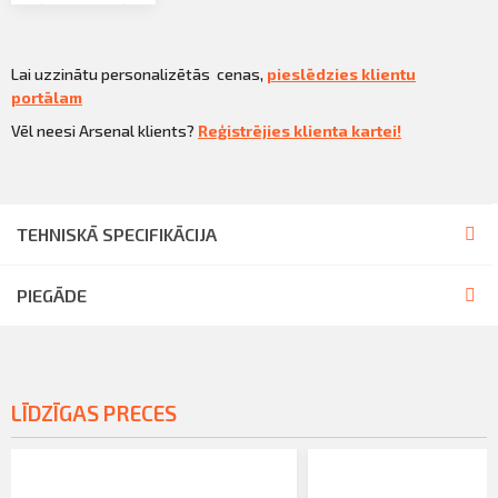
Lai uzzinātu personalizētās cenas,
pieslēdzies klientu
portālam
Vēl neesi Arsenal klients?
Reģistrējies klienta kartei!
TEHNISKĀ SPECIFIKĀCIJA
PIEGĀDE
LĪDZĪGAS PRECES