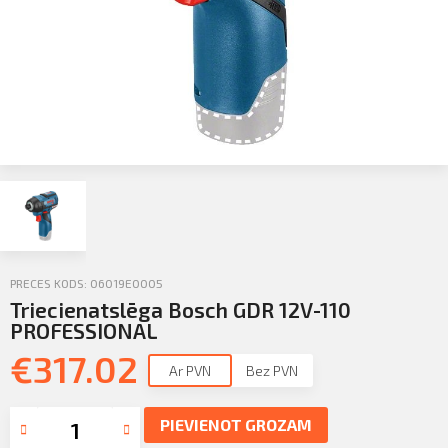
Sazināties
KLIENTU PORTĀLS
Iziet
KĻŪT PAR KLIENTU
PRECES KODS: 06019E0005
Triecienatslēga Bosch GDR 12V-110
PROFESSIONAL
€
317.02
Ar PVN
Bez PVN
PIEVIENOT GROZAM