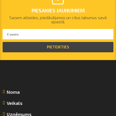
PIESAKIES JAUNUMIEM
Saņem atlaides, piedāvājumus un citus labumus savā
epastā.
PIETEIKTIES
Noma
Veikals
Uzņēmums