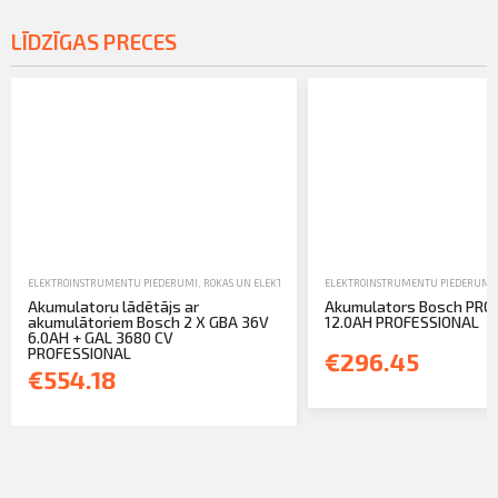
LĪDZĪGAS PRECES
ELEKTROINSTRUMENTU PIEDERUMI
,
ROKAS UN ELEKTROINSTRUMENTI
ELEKTROINSTRUMENTU PIEDERUMI
,
TIRDZNIECĪBA
Akumulatoru lādētājs ar
Akumulators Bosch PRO
akumulātoriem Bosch 2 X GBA 36V
12.0AH PROFESSIONAL
6.0AH + GAL 3680 CV
PROFESSIONAL
€296.45
€554.18