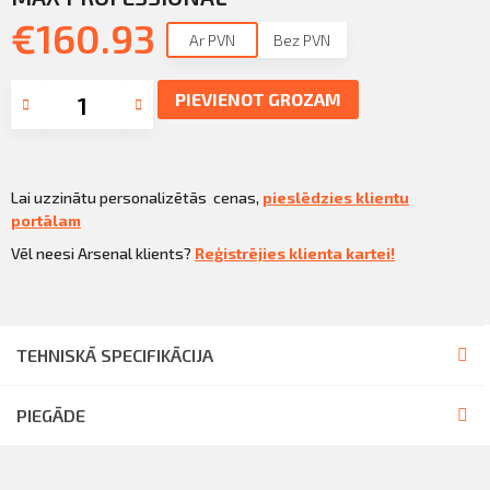
Sazināties
€
160.93
KLIENTU PORTĀLS
Ar PVN
Bez PVN
Iziet
KĻŪT PAR KLIENTU
PIEVIENOT GROZAM
Lai uzzinātu personalizētās cenas,
pieslēdzies klientu
portālam
Vēl neesi Arsenal klients?
Reģistrējies klienta kartei!
TEHNISKĀ SPECIFIKĀCIJA
PIEGĀDE