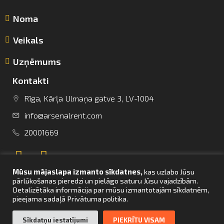
Noma
Veikals
Uzņēmums
Kontakti
Rīga, Kārļa Ulmaņa gatve 3, LV-1004
info@arsenalrent.com
info@arsenalrent.com
20001669
+37120001669
Mūsu mājaslapa izmanto sīkdatnes,
kas uzlabo Jūsu
Lietuva
Latvija
Igaunija
pārlūkošanas pieredzi un pielāgo saturu Jūsu vajadzībām.
Detalizētāka informācija par mūsu izmantotajām sīkdatnēm,
pieejama sadaļā Privātuma politika.
UZ SĀKUMU
Sīkdatņu iestatījumi
PIEKRĪTU VISAM
© Arsenal Tehnikas noma 2021. Visas tiesības aizsargātas. Mājaslapas