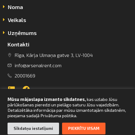
Noma
Veikals
Uzņēmums
Kontakti
info@arsenalrent.com
Rīga, Kārļa Ulmaņa gatve 3, LV-1004
info@arsenalrent.com
+37120001669
20001669
Lietuva
Latvija
Igaunija
Mūsu mājaslapa izmanto sīkdatnes,
kas uzlabo Jūsu
pārlūkošanas pieredzi un pielāgo saturu Jūsu vajadzībām.
Detalizētāka informācija par mūsu izmantotajām sīkdatnēm,
pieejama sadaļā Privātuma politika.
UZ SĀKUMU
Sīkdatņu iestatījumi
PIEKRĪTU VISAM
© Arsenal Tehnikas noma 2021. Visas tiesības aizsargātas. Mājaslapas