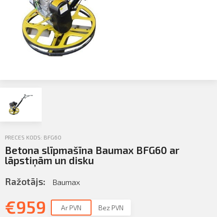
Sazināties
KLIENTU PORTĀLS
Iziet
KĻŪT PAR KLIENTU
PRECES KODS: BFG60
Betona slīpmašīna Baumax BFG60 ar
lāpstiņām un disku
Ražotājs:
Baumax
€
959
Ar PVN
Bez PVN