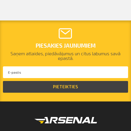
PIESAKIES JAUNUMIEM
Saņem atlaides, piedāvājumus un citus labumus savā
epastā.
PIETEIKTIES