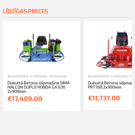
LĪDZĪGAS PRECES
BETONAPSTRĀDE
,
SLĪPMAŠĪNAS
,
TIRDZNIECĪBA
BETONAPSTRĀDE
,
SLĪPMAŠĪNAS
,
TIR
Dubultā Betona slīpmašīna SIMA
Dubultā Betona slīpmašī
HALCON DUPLO HONDA GX 630
PRT168 2x900mm
2x900mm
€11,737.00
€17,409.00