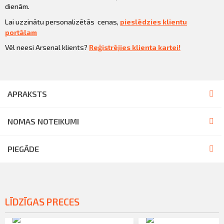
dienām.
Lai uzzinātu personalizētās cenas,
pieslēdzies klientu
portālam
Vēl neesi Arsenal klients?
Reģistrējies klienta kartei!
APRAKSTS
NOMAS NOTEIKUMI
PIEGĀDE
LĪDZĪGAS PRECES