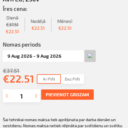
Sazināties
KLIENTU PORTĀLS
Īres cena:
Iziet
Dienā
KĻŪT PAR KLIENTU
Nedēļā
Mēnesī
€
37.51
€
22.51
€
22.51
€
22.51
Nomas periods
€
37.51
€
22.51
Ar PVN
Bez PVN
PIEVIENOT GROZAM
Šai tehnikai nomas maksa tiek aprēķinata par darba dienām un
sestdienu. Nomas maksa netiek rēķināta par svētdienu un svētku