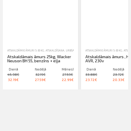
ATSKALDĀMIE ĀMURI 5-30 KG
,
ATSKALDĪŠANA, URBŠANA, SKRŪVĒŠANA
ATSKALDĀMIE ĀMURI 5-30 KG
,
NOMA
,
ATSK
Atskaldāmais āmurs 25kg, Wacker
Atskaldāmais āmurs , Hil
Neuson BH 55, benzīns + eļļa
AVR, 230v
Dienā
Nedēļā
Mēnesī
Dienā
Nedēļā
45.98€
32.19€
27.59€
33.88€
23.72€
32.19€
27.59€
22.99€
23.72€
20.33€