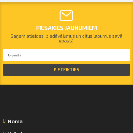
PIESAKIES JAUNUMIEM
Saņem atlaides, piedāvājumus un citus labumus savā
epastā.
PIETEIKTIES
Noma