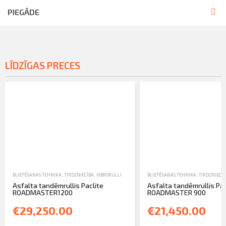
PIEGĀDE
LĪDZĪGAS PRECES
BLIETĒŠANAS TEHNIKA
,
TIRDZNIECĪBA
,
VIBRORUĻĻI
BLIETĒŠANAS TEHNIKA
,
TIRDZNIECĪB
Asfalta tandēmrullis Paclite
Asfalta tandēmrullis Pac
ROADMASTER1200
ROADMASTER 900
€29,250.00
€21,450.00