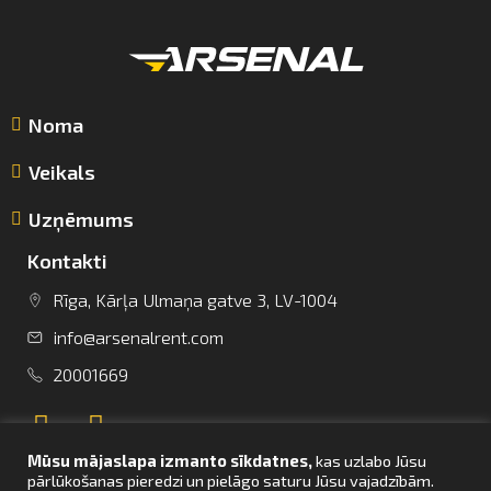
Noma
Veikals
Uzņēmums
Kontakti
Rīga, Kārļa Ulmaņa gatve 3, LV-1004
info@arsenalrent.com
info@arsenalrent.com
20001669
+37120001669
Mūsu mājaslapa izmanto sīkdatnes,
kas uzlabo Jūsu
Lietuva
Latvija
Igaunija
pārlūkošanas pieredzi un pielāgo saturu Jūsu vajadzībām.