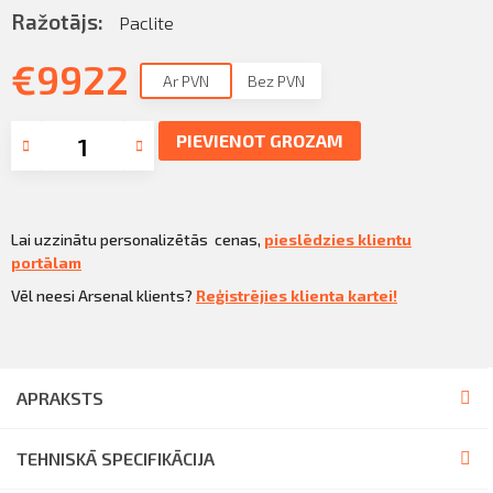
Sazināties
Ražotājs:
Paclite
KLIENTU PORTĀLS
Iziet
€
9922
Ar PVN
Bez PVN
KĻŪT PAR KLIENTU
PIEVIENOT GROZAM
Lai uzzinātu personalizētās cenas,
pieslēdzies klientu
portālam
Vēl neesi Arsenal klients?
Reģistrējies klienta kartei!
APRAKSTS
TEHNISKĀ SPECIFIKĀCIJA