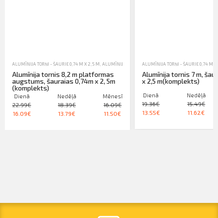
ALUMĪNIJA TORŅI - ŠAURIE 0,74 M X 2,5 M
,
ALUMĪNIJA TORŅI, TREPES, KASTES UN SASTATNES
ALUMĪNIJA TORŅI - ŠAURIE 0,74 M X
,
NOM
Alumīnija tornis 8,2 m platformas
Alumīnija tornis 7 m, šau
augstums, šauraias 0,74m x 2, 5m
x 2,5 m(komplekts)
(komplekts)
Dienā
Nedēļā
Dienā
Nedēļā
Mēnesī
19.36€
15.49€
22.99€
18.39€
16.09€
13.55€
11.62€
16.09€
13.79€
11.50€