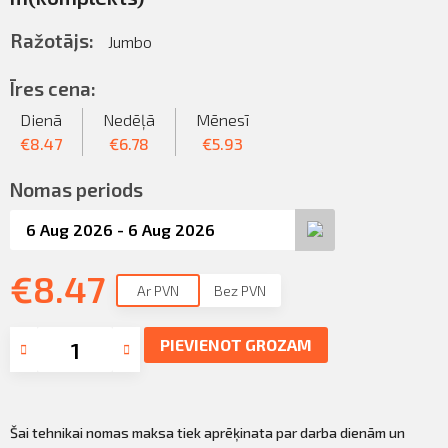
Sazināties
KLIENTU PORTĀLS
Ražotājs:
Jumbo
Iziet
KĻŪT PAR KLIENTU
Īres cena:
Dienā
Nedēļā
Mēnesī
€
8.47
€
6.78
€
5.93
Nomas periods
€
8.47
Ar PVN
Bez PVN
PIEVIENOT GROZAM
Šai tehnikai nomas maksa tiek aprēķinata par darba dienām un