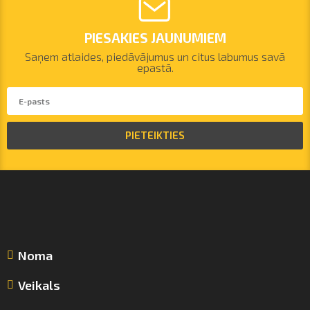
PIESAKIES JAUNUMIEM
Saņem atlaides, piedāvājumus un citus labumus savā
epastā.
PIETEIKTIES
Noma
Veikals