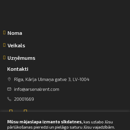
Noma
Veikals
Uzņēmums
Kontakti
Rīga, Kārļa Ulmaņa gatve 3, LV-1004
info@arsenalrent.com
info@arsenalrent.com
20001669
+37120001669
Mūsu mājaslapa izmanto sīkdatnes,
kas uzlabo Jūsu
Lietuva
Latvija
Igaunija
pārlūkošanas pieredzi un pielāgo saturu Jūsu vajadzībām.