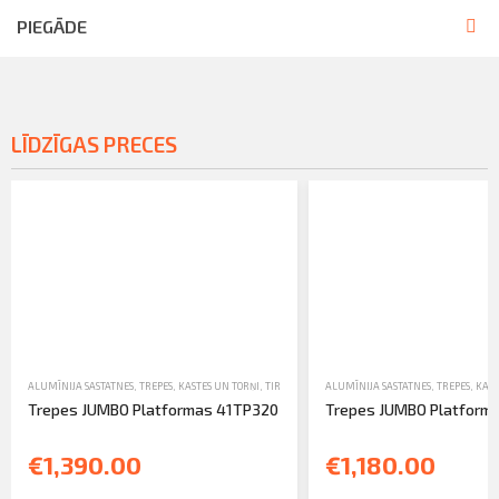
PIEGĀDE
LĪDZĪGAS PRECES
ALUMĪNIJA SASTATNES, TREPES, KASTES UN TORŅI
,
TIRDZNIECĪBA
ALUMĪNIJA SASTATNES, TREPES, KAST
,
TREPES
Trepes JUMBO Platformas 41TP320
Trepes JUMBO Platform
€1,390.00
€1,180.00