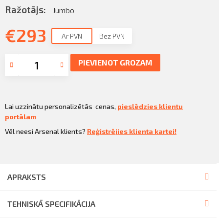
Sazināties
Ražotājs:
Jumbo
KLIENTU PORTĀLS
Iziet
€
293
Ar PVN
Bez PVN
KĻŪT PAR KLIENTU
PIEVIENOT GROZAM
Lai uzzinātu personalizētās cenas,
pieslēdzies klientu
portālam
Vēl neesi Arsenal klients?
Reģistrējies klienta kartei!
APRAKSTS
TEHNISKĀ SPECIFIKĀCIJA