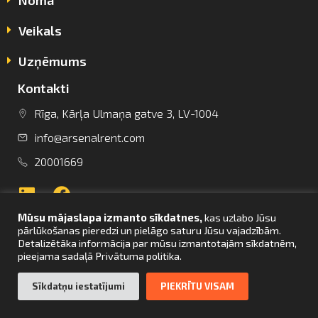
Veikals
Uzņēmums
Kontakti
info@arsenalrent.com
Rīga, Kārļa Ulmaņa gatve 3, LV-1004
info@arsenalrent.com
+37120001669
20001669
Lietuva
Latvija
Igaunija
Mūsu mājaslapa izmanto sīkdatnes,
kas uzlabo Jūsu
pārlūkošanas pieredzi un pielāgo saturu Jūsu vajadzībām.
Detalizētāka informācija par mūsu izmantotajām sīkdatnēm,
pieejama sadaļā Privātuma politika.
UZ SĀKUMU
Sīkdatņu iestatījumi
PIEKRĪTU VISAM
© Arsenal Tehnikas noma 2021. Visas tiesības aizsargātas. Mājaslapas
izstrāde –
bettrweb.com