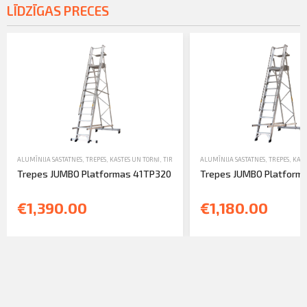
LĪDZĪGAS PRECES
ALUMĪNIJA SASTATNES, TREPES, KASTES UN TORŅI
,
TIRDZNIECĪBA
ALUMĪNIJA SASTATNES, TREPES, KAST
,
TREPES
Trepes JUMBO Platformas 41TP320
Trepes JUMBO Platform
€1,390.00
€1,180.00