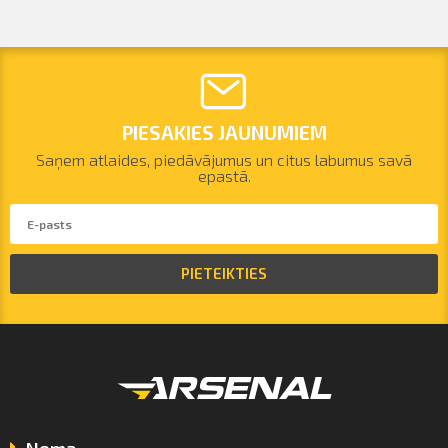
PIESAKIES JAUNUMIEM
Saņem atlaides, piedāvājumus un citus labumus savā
epastā.
PIETEIKTIES
Noma