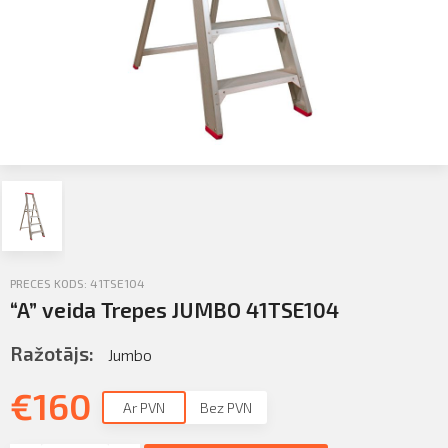
Sazināties
KLIENTU PORTĀLS
Iziet
KĻŪT PAR KLIENTU
PRECES KODS: 41TSE104
“A” veida Trepes JUMBO 41TSE104
Ražotājs:
Jumbo
€
160
Ar PVN
Bez PVN